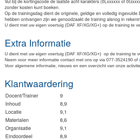
Vul bij de kortingscode de laatste acht karakters (0Lxxxxxx of 0Gxx
zonder kosten kunt boeken.
Op de trainingsdag dient de originele, geldige en volledig ingevulde
hebben ontvangen zijn we genoodzaakt de training alsnog in rekeni
U dient met uw eigen voertuig (DAF XF/XG/XG+) op de training te ve
Extra Informatie
U dient met uw eigen voertuig
(DAF XF/XG/XG+)
op de training te 
Neem voor meer informatie contact met ons op via 077-3524190 of
Voor algemene informatie, nieuws en een overzicht van onze activite
Klantwaardering
Docent/Trainer
9
Inhoud
8,9
Locatie
9,1
Materialen
8,6
Organisatie
9,1
Eindoordeel
8,9