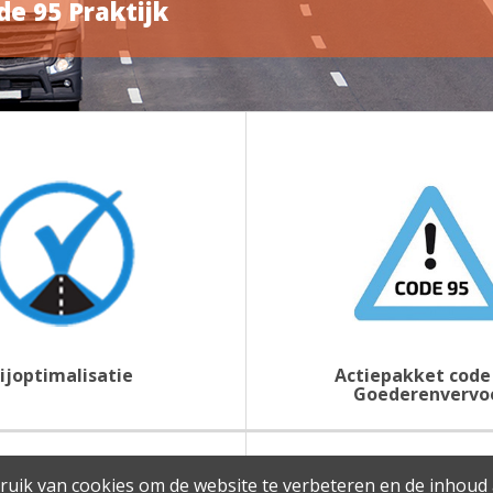
de 95 Praktijk
ijoptimalisatie
Actiepakket code 
Goederenvervo
ruik van cookies om de website te verbeteren en de inhoud 