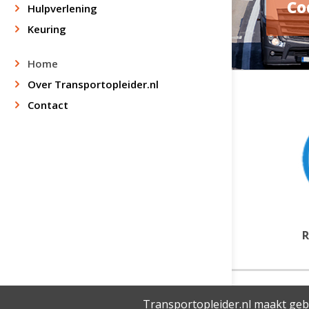
Co
Hulpverlening
Keuring
Home
Over Transportopleider.nl
Contact
R
Transportopleider.nl maakt geb