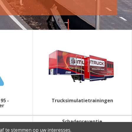
95 -
Trucksimulatietrainingen
er
Schadepreventie
af te stemmen op uw interesses.